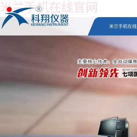
米兰手机在线官网
米兰手机在线