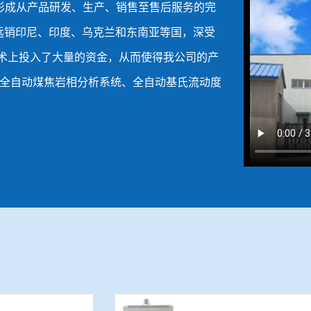
已形成从产品研发、生产、销售至售后服务的完
产品远销印尼、印度、乌克兰和东南亚等国，深受
技术上投入了大量的资金，从而使得我公司的产
全自动煤焦岩相分析系统、全自动基氏流动度