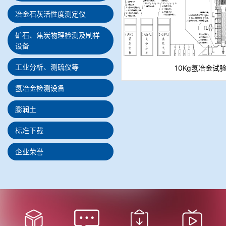
冶金石灰活性度测定仪
矿石、焦炭物理检测及制样
设备
工业分析、测硫仪等
10Kg氢冶金试
氢冶金检测设备
膨润土
标准下载
企业荣誉