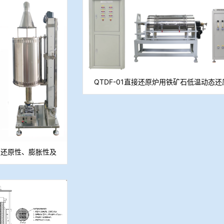
QTDF-01直接还原炉用铁矿石低温动态
测定仪
矿石还原性、膨胀性及
TG分析仪）