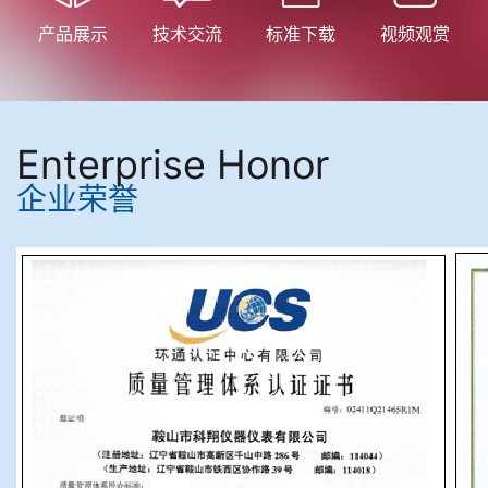
产品展示
技术交流
标准下载
视频观赏
Enterprise Honor
企业荣誉