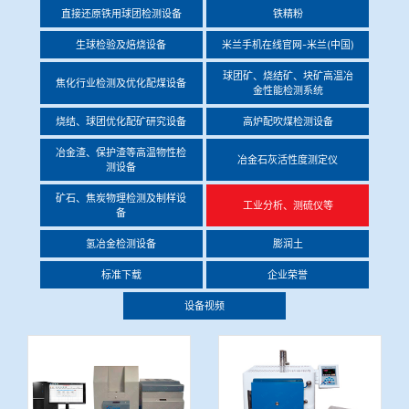
直接还原铁用球团检测设备
铁精粉
冶金渣、保护渣等高温物性检测设备
企业荣誉
生球检验及焙烧设备
米兰手机在线官网-米兰(中国)
冶金石灰活性度测定仪
球团矿、烧结矿、块矿高温冶
米兰手机在线官网-米兰(中国)
焦化行业检测及优化配煤设备
金性能检测系统
矿石、焦炭物理检测及制样设备
烧结、球团优化配矿研究设备
高炉配吹煤检测设备
冶金渣、保护渣等高温物性检
冶金石灰活性度测定仪
测设备
工业分析、测硫仪等
矿石、焦炭物理检测及制样设
工业分析、测硫仪等
备
氢冶金检测设备
膨润土
标准下载
企业荣誉
设备视频