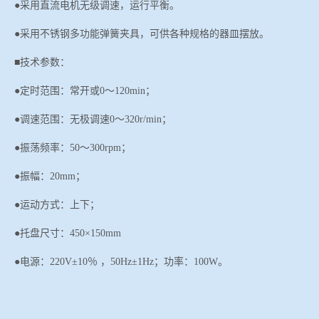
●采用直流电机无级调速，运行平衡。
●采用不锈钢多功能弹簧夹具，可供各种规格的器皿摆放。
■技术参数：
●定时范围：常开或
0～120min；
●调速范围：无极调速
0～320r/min；
●振荡频率：
50～300rpm；
●振幅：
20mm；
●运动方式：上下；
●托盘尺寸：
450×150mm
●电源：
220V±10％ ，50Hz±1Hz；功率：100W。