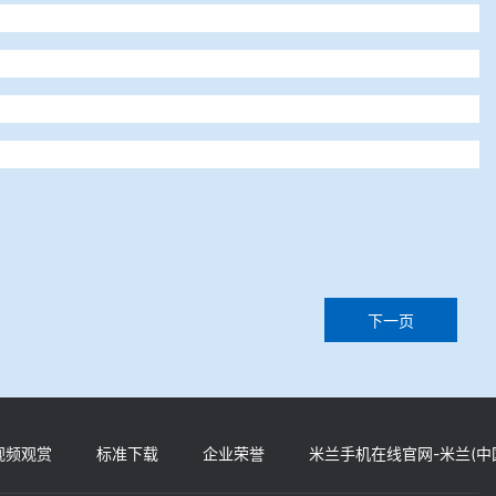
下一页
视频观赏
标准下载
企业荣誉
米兰手机在线官网-米兰(中