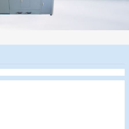
程机械化操作，没有人为误差，焦球形状与人工制焦球法一致或优于人工