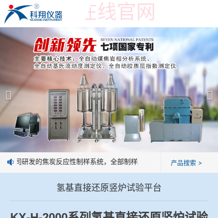
米兰手机在线官网
米兰手机在线官网
产品展示
＞
公司简介
米兰手机在线官网-米兰(中国)
米兰手机在线官网
焦化行业检测及优化配煤设备
企业业绩
球团矿/烧结矿/块矿高温冶金性能检测系统
技术交流
公司研发的焦炭反应性制样系统，全部制样过程机械化操作，没有人为误
产品搜索 >
烧结/球团优化配矿研究设备
视频观赏
氢基直接还原竖炉试验平台
高炉配吹煤检测设备
标准下载
KX-H-2000
系列氢基直接还原竖炉试验