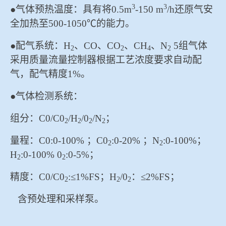
3
3
●气体预热温度：具有将0.5m
-150 m
/h还原气安
全加热至500-1050℃的能力。
●配气系统：H
、CO、CO
、CH
、N
5组气体
2
2
4
2
采用质量流量控制器根据工艺浓度要求自动配
气，配气精度1%。
●气体检测系统：
组分：C0/C0
/H
/0
/N
；
2
2
2
2
量程：C0:0-100% ；C0
:0-20% ；N
:0-100%；
2
2
H
:0-100% 0
:0-5%；
2
2
精度：C0/C0
:≤1%FS；H
/0
：≤2%FS；
2
2
2
含预处理和采样泵。