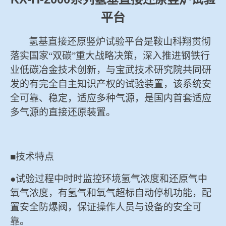
冶金渣、保护渣等高温物性检测设备
平台
企业荣誉
冶金石灰活性度测定仪
氢基直接还原竖炉试验平台是鞍山科翔贯彻
米兰手机在线官网-米兰(中国)
落实国家“双碳”重大战略决策，深入推进钢铁行
矿石、焦炭物理检测及制样设备
业低碳冶金技术创新，与宝武技术研究院共同研
发的有完全自主知识产权的试验装置，该系统安
工业分析、测硫仪等
全可靠、稳定，适应多种气源，是国内首套适应
多气源的直接还原装置。
■技术特点
●试验过程中时时监控环境氢气浓度和还原气中
氧气浓度，有氢气和氧气超标自动停机功能，配
置安全防爆阀，保证操作人员与设备的安全可
靠。