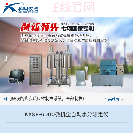
米兰手机在线官网
米兰手机在线官网
产品展示
＞
公司简介
米兰手机在线官网-米兰(中国)
米兰手机在线官网
焦化行业检测及优化配煤设备
企业业绩
球团矿/烧结矿/块矿高温冶金性能检测系统
技术交流
我公司研发的焦炭反应性制样系统，全部制样过程机械化操作，没有人为
产品搜索 >
烧结/球团优化配矿研究设备
视频观赏
KXSF-6000微机全自动水分测定仪
高炉配吹煤检测设备
标准下载