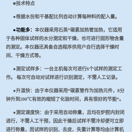
■技术特点
冶金渣、保护渣等高温物性检测设备
企业荣誉
●根据水份和干基配比列自动计算每种料的配入量。
冶金石灰活性度测定仪
米兰手机在线官网-米兰(中国)
●功能多：
本仪器采用石英*碳素加热管加热，它适用
于各种固体试样的水分测定和干燥，也可进行固形物含量
矿石、焦炭物理检测及制样设备
的测定。本仪器还具备自选程序供用户自行选择干燥时
间、干燥方式等。
工业分析、测硫仪等
●测定试样多：一台主机每次可进行
6
个试样的测定工
作。
每次可自动对试样进行识别测定，不需人工记录。
●升温快：由于本仪器采用*碳素管作为加热元件，
8
分
钟升到
2
00
℃有效的缩短了化验时间，具有很好的节能*。
●测定速度快：由于采用自动称量，且均在炉腔内封闭
进行，不需人工干预，因此干燥后试样不需冷却便可立即
进行称量，而试样的识别、去皮、失重计算等均由计算机