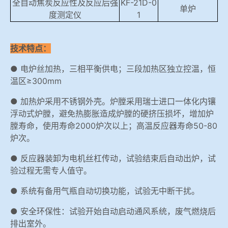
全自动焦炭反应性及反应后强
KF-21D-0
单炉
度测定仪
1
技术特点：
● 电炉丝加热，三相平衡供电；三段加热区独立控温，恒
温区≥300mm
● 加热炉采用不锈钢外壳。炉膛采用瑞士进口一体化内镶
浮动式炉膛，避免热膨胀造成炉膛的硬挤压损坏，增加炉
膛寿命，使用寿命2000炉次以上；高温反应器寿命50-80
炉次。
● 反应器装卸为电机丝杠传动，试验结束后自动出炉，试
验过程无需专人值守。
● 系统有备用气瓶自动切换功能，试验无中断干扰。
● 安全环保性：试验开始自动启动通风系统，废气燃烧后
排出室外。