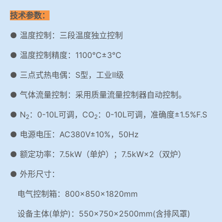
技术参数：
● 温度控制：三段温度独立控制
● 温度控制精度：1100℃±3℃
● 三点式热电偶：S型，工业II级
● 气体流量控制：采用质量流量控制器自动控制。
● N
：0-10L可调，CO
：0-10L可调，准确度±1.5%F.S
2
2
● 电源电压：AC380V±10%，50Hz
● 额定功率：7.5kW（单炉）；7.5kW×2（双炉）
● 外形尺寸：
电气控制箱：800×850×1820mm
设备主体(单炉)：550×750×2500mm(含排风罩)