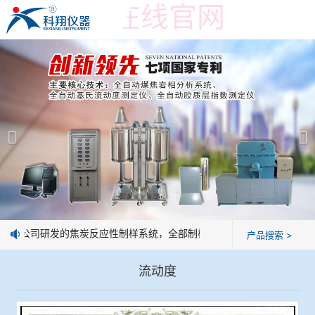
米兰手机在线官网
米兰手机在线官网
产品展示
＞
公司简介
米兰手机在线官网-米兰(中国)
米兰手机在线官网
焦化行业检测及优化配煤设备
企业业绩
球团矿/烧结矿/块矿高温冶金性能检测系统
技术交流
：我公司研发的焦炭反应性制样系统，全部制样过程机械化操作，没有人
产品搜索 >
烧结/球团优化配矿研究设备
视频观赏
流动度
高炉配吹煤检测设备
标准下载